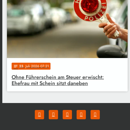
23
. Juli 2026 07:21
notes
Ohne Führerschein am Steuer erwischt:
Ehefrau mit Schein sitzt daneben