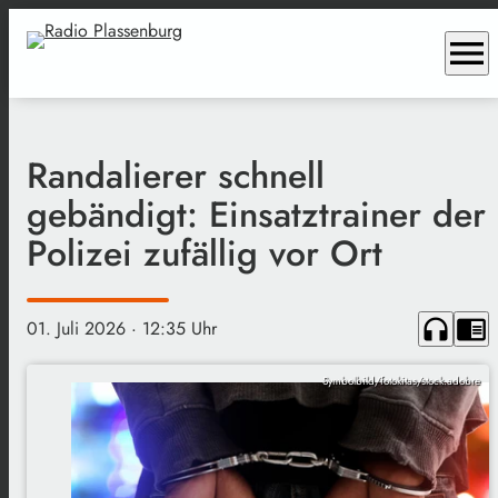
menu
Randalierer schnell
gebändigt: Einsatztrainer der
Polizei zufällig vor Ort
headphones
chrome_reader_mode
01. Juli 2026
· 12:35 Uhr
Symbolbild/fotokitas/stock.adobre