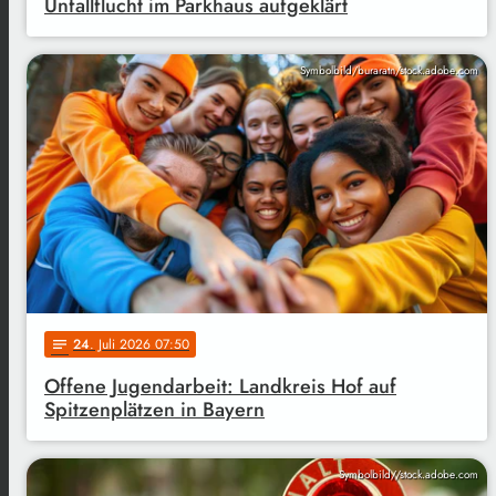
Unfallflucht im Parkhaus aufgeklärt
Symbolbild/buraratn/stock.adobe.com
24
. Juli 2026 07:50
notes
Offene Jugendarbeit: Landkreis Hof auf
Spitzenplätzen in Bayern
Symbolbild//stock.adobe.com