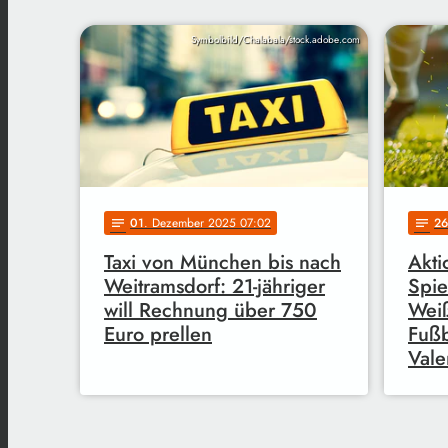
Symbolbild/Chalabala/stock.adobe.com
01
. Dezember 2025 07:02
26
notes
notes
Taxi von München bis nach
Akti
Weitramsdorf: 21-jähriger
Spie
will Rechnung über 750
Weiß
Euro prellen
Fußb
Vale