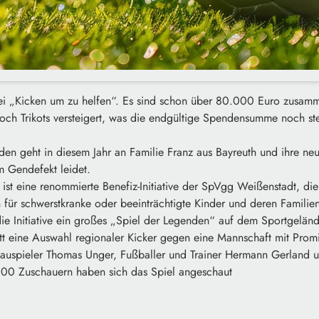
 „Kicken um zu helfen“. Es sind schon über 80.000 Euro zusa
och Trikots versteigert, was die endgültige Spendensumme noch ste
en geht in diesem Jahr an Familie Franz aus Bayreuth und ihre neu
m Gendefekt leidet.
ist eine renommierte Benefiz-Initiative der SpVgg Weißenstadt, die
 für schwerstkranke oder beeinträchtigte Kinder und deren Familie
 die Initiative ein großes „Spiel der Legenden“ auf dem Sportgelä
itt eine Auswahl regionaler Kicker gegen eine Mannschaft mit Prom
uspieler Thomas Unger, Fußballer und Trainer Hermann Gerland 
000 Zuschauern haben sich das Spiel angeschaut