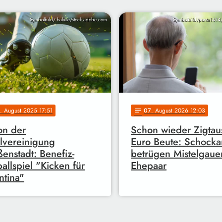
Symbolbild/ hakule/stock.adobe.com
Symbolbild/ponta1414
. August 2025 17:51
07
. August 2026 12:03
notes
on der
Schon wieder Zigta
lvereinigung
Euro Beute: Schocka
enstadt: Benefiz-
betrügen Mistelgaue
allspiel "Kicken für
Ehepaar
ntina"