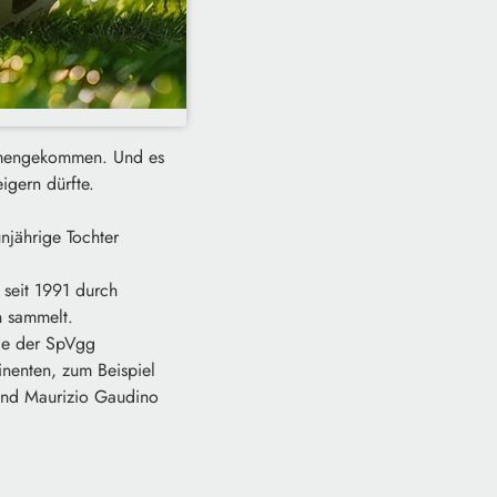
mmengekommen. Und es
igern dürfte.
njährige Tochter
 seit 1991 durch
n sammelt.
nde der SpVgg
inenten, zum Beispiel
und Maurizio Gaudino