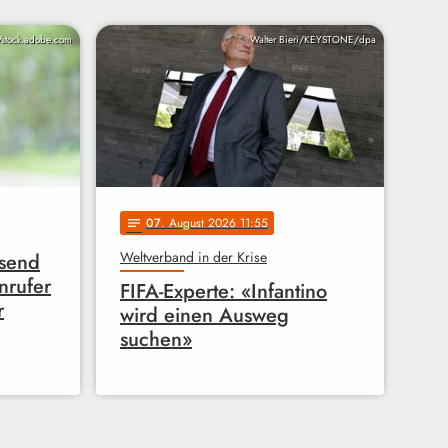
/stock.adobe.com
Walter Bieri/KEYSTONE/dpa
07
. August 2026 11:55
notes
Weltverband in der Krise
usend
nrufer
FIFA-Experte: «Infantino
r
wird einen Ausweg
suchen»