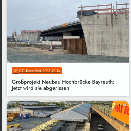
07
. Dezember 2025 21:13
notes
Großprojekt Neubau Hochbrücke Bayreuth:
Jetzt wird sie abgerissen
FH BT