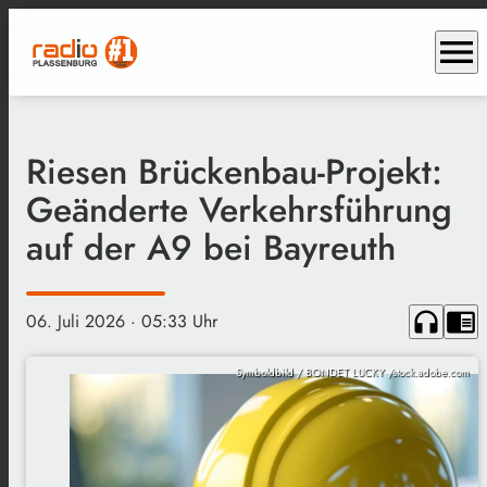
menu
Riesen Brückenbau-Projekt:
Geänderte Verkehrsführung
auf der A9 bei Bayreuth
headphones
chrome_reader_mode
06. Juli 2026
· 05:33 Uhr
Symboldbild / BONDET LUCKY /stock.adobe.com