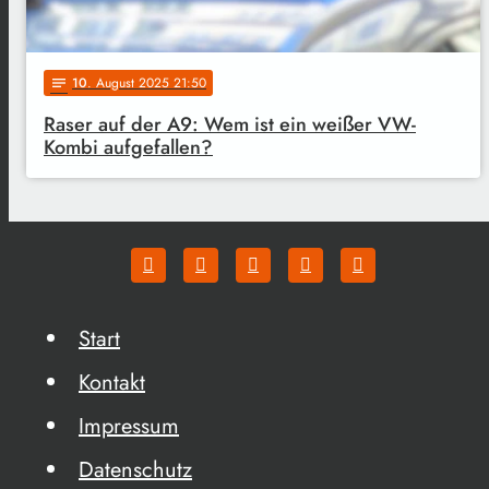
10
. August 2025 21:50
notes
Raser auf der A9: Wem ist ein weißer VW-
Kombi aufgefallen?
Start
Kontakt
Impressum
Datenschutz