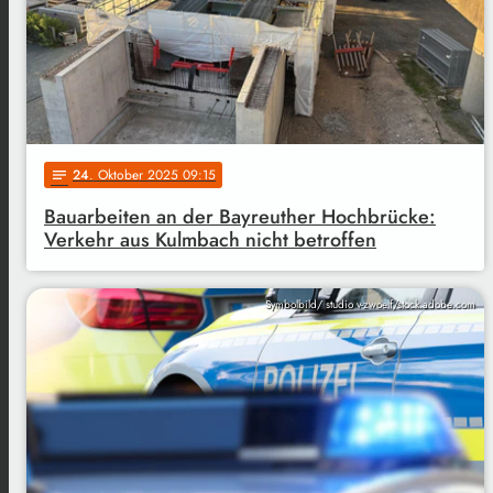
24
. Oktober 2025 09:15
notes
Bauarbeiten an der Bayreuther Hochbrücke:
Verkehr aus Kulmbach nicht betroffen
Symbolbild/ studio v-zwoelf/stock.adobe.com