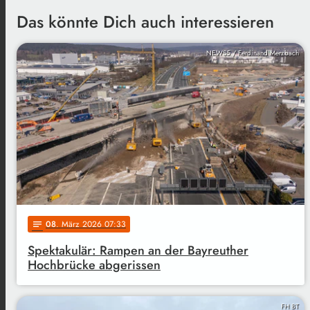
Das könnte Dich auch interessieren
NEWS5 / Ferdinand Merzbach
08
. März 2026 07:33
notes
Spektakulär: Rampen an der Bayreuther
Hochbrücke abgerissen
FH BT