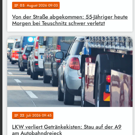
03
. August 2026 09:03
notes
Von der Straße abgekommen: 55-Jähriger heute
Morgen bei Teuschnitz schwer verletzt
Symbolbild/TIMDAVIDCOLLECTION/stock.adobe.com
22
. Juli 2026 09:45
notes
LKW verliert Getränkekisten: Stau auf der A9
am Autobahndreieck