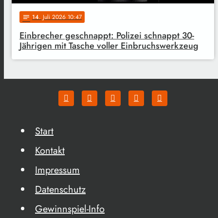
14
. Juli 2026 10:47
notes
Einbrecher geschnappt: Polizei schnappt 30-
Jährigen mit Tasche voller Einbruchswerkzeug
Start
Kontakt
Impressum
Datenschutz
Gewinnspiel-Info