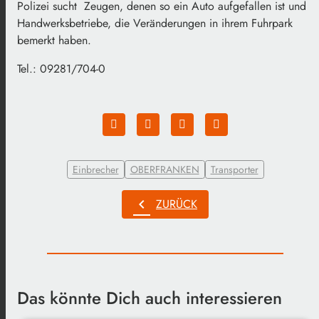
Polizei sucht Zeugen, denen so ein Auto aufgefallen ist und
Handwerksbetriebe, die Veränderungen in ihrem Fuhrpark
bemerkt haben.
Tel.: 09281/704-0
Einbrecher
OBERFRANKEN
Transporter
chevron_left
ZURÜCK
Das könnte Dich auch interessieren