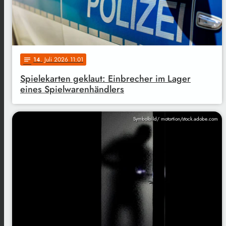
14
. Juli 2026 11:01
notes
Spielekarten geklaut: Einbrecher im Lager
eines Spielwarenhändlers
Symbolbild/ motortion/stock.adobe.com