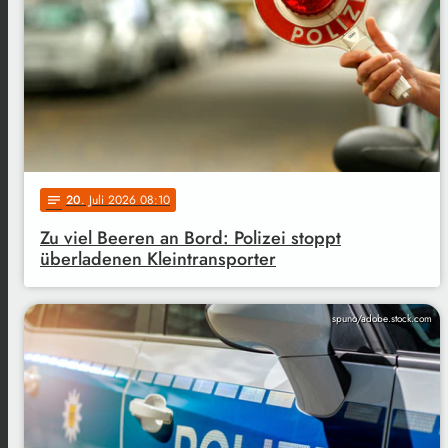
20
. Juli 2026 08:10
notes
Zu viel Beeren an Bord: Polizei stoppt
überladenen Kleintransporter
spuno/adobe.stock.com