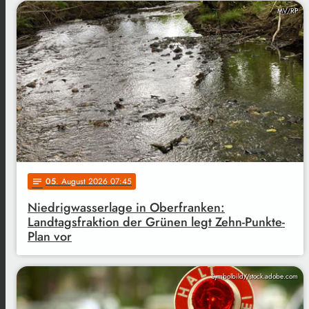
MV/RP
05
. August 2026 07:45
notes
Niedrigwasserlage in Oberfranken:
Landtagsfraktion der Grünen legt Zehn-Punkte-
Plan vor
Symbolbild//stock.adobe.com