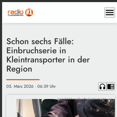
menu
Schon sechs Fälle:
Einbruchserie in
Kleintransporter in der
Region
headphones
chrome_reader_mode
05. März 2026
· 06:39 Uhr
Symbolbild/Animaflora PicsStock/stock.adobe.com