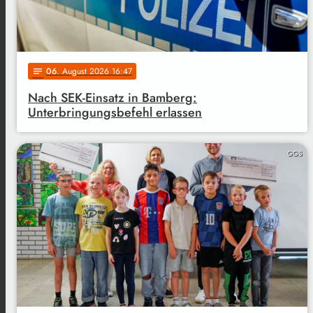
06
. August 2026 16:47
notes
Nach SEK-Einsatz in Bamberg:
Unterbringungsbefehl erlassen
GGS