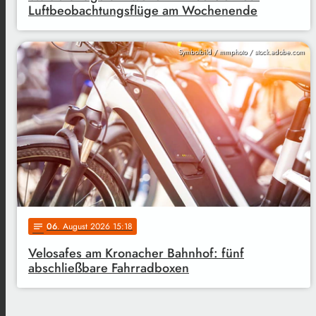
Luftbeobachtungsflüge am Wochenende
Symbolbild / mmphoto / stock.adobe.com
06
. August 2026 15:18
notes
Velosafes am Kronacher Bahnhof: fünf
abschließbare Fahrradboxen