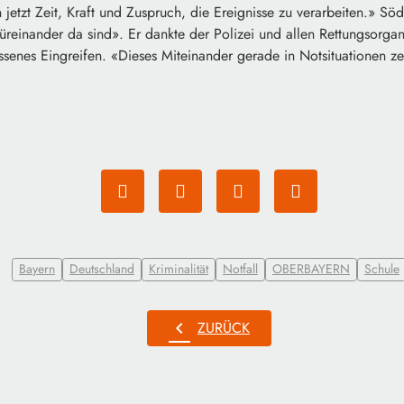
etzt Zeit, Kraft und Zuspruch, die Ereignisse zu verarbeiten.» Söd
 füreinander da sind». Er dankte der Polizei und allen Rettungsorgan
ssenes Eingreifen. «Dieses Miteinander gerade in Notsituationen z
Bayern
Deutschland
Kriminalität
Notfall
OBERBAYERN
Schule
chevron_left
ZURÜCK