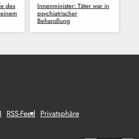
fe des
Innenminister: Täter war in
 einem
psychiatrischer
Behandlung
B
RSS-Feed
Privatsphäre