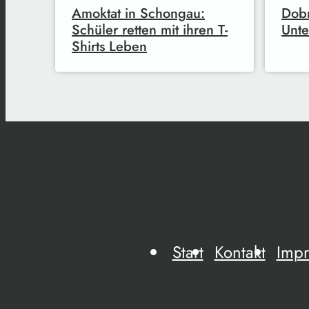
Amoktat in Schongau:
Dobr
Schüler retten mit ihren T-
Unte
Shirts Leben
Start
Kontakt
Imp