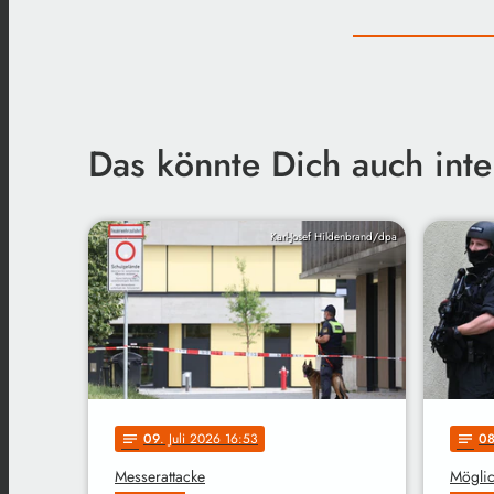
Das könnte Dich auch inte
Karl-Josef Hildenbrand/dpa
09
. Juli 2026 16:53
0
notes
notes
Messerattacke
Möglic