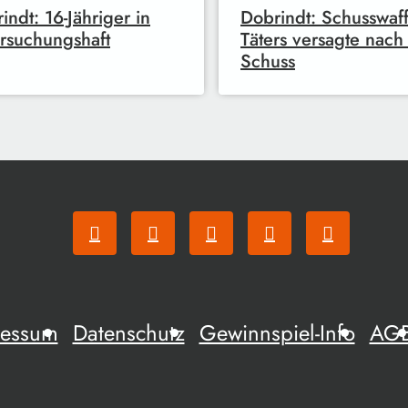
indt: 16-Jähriger in
Dobrindt: Schusswaf
rsuchungshaft
Täters versagte nach
Schuss
ressum
Datenschutz
Gewinnspiel-Info
AG