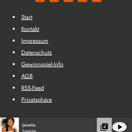
Start
Kontakt
Impressum
Datenschutz
Gewinnspiel-Info
AGB
RSS-Feed
Privatsphäre
Jamelia
library_music
play_arrow
Superstar