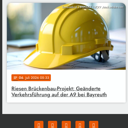
Symboldbild / BONDET LUCKY /stock.adobe.com
06
. Juli 2026 05:33
notes
Riesen Brückenbau-Projekt: Geänderte
Verkehrsführung auf der A9 bei Bayreuth