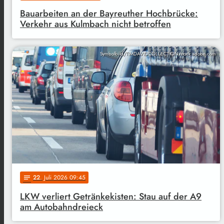
Bauarbeiten an der Bayreuther Hochbrücke:
Verkehr aus Kulmbach nicht betroffen
Symbolbild/TIMDAVIDCOLLECTION/stock.adobe.com
22
. Juli 2026 09:45
notes
LKW verliert Getränkekisten: Stau auf der A9
am Autobahndreieck