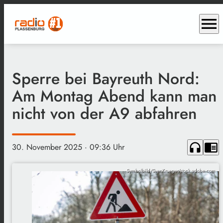
menu
Sperre bei Bayreuth Nord:
Am Montag Abend kann man
nicht von der A9 abfahren
headphones
chrome_reader_mode
30. November 2025
· 09:36 Uhr
Symbolbild/SvenKrueger/stock.adobe.com