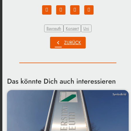
Bayreuth
Konzert
Uni
chevron_left
ZURÜCK
Das könnte Dich auch interessieren
Symbolbild