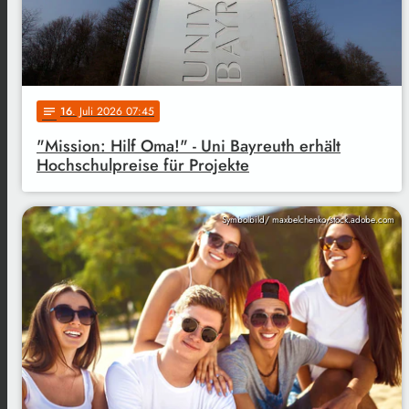
16
. Juli 2026 07:45
notes
"Mission: Hilf Oma!" - Uni Bayreuth erhält
Hochschulpreise für Projekte
Symbolbild/ maxbelchenko/stock.adobe.com