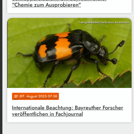
"Chemie zum Ausprobieren"
Totengräberkäfer/Henk/stock.adobe.com
07
. August 2025 07:38
notes
Internationale Beachtung: Bayreuther Forscher
veröffentlichen in Fachjournal