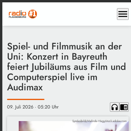
menu
Spiel- und Filmmusik an der
Uni: Konzert in Bayreuth
feiert Jubiläums aus Film und
Computerspiel live im
Audimax
headphones
chrome_reader_mode
09. Juli 2026
· 05:20 Uhr
Symbolbild/Melinda Nagy/stock.adobe.com