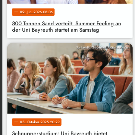
09
. Juni 2026 08:06
notes
800 Tonnen Sand verteilt: Summer Feeling an
der Uni Bayreuth startet am Samstag
Symbolbild/Gorodenkoff/stock.adobe.com
05
. Oktober 2025 20:29
notes
Schnupperstudium: Uni Bayreuth bietet