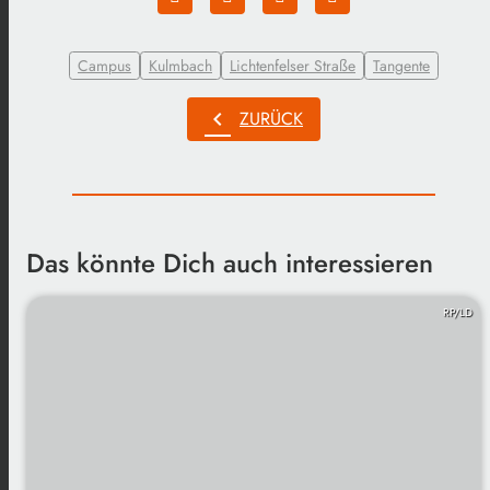
Campus
Kulmbach
Lichtenfelser Straße
Tangente
chevron_left
ZURÜCK
Das könnte Dich auch interessieren
RP/LD