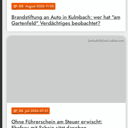
05
. August 2026 11:35
notes
Brandstiftung an Auto in Kulmbach: wer hat "am
Gartenfeld" Verdächtiges beobachtet?
Symbolbild//stock.adobe.com
23
. Juli 2026 07:21
notes
Ohne Führerschein am Steuer erwischt:
Ehefrau mit Schein sitzt daneben