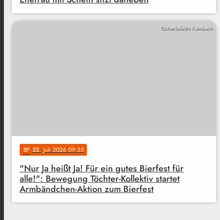
Töchterkollektiv Kulmbach
22
. Juli 2026 09:35
notes
"Nur Ja heißt Ja! Für ein gutes Bierfest für
alle!": Bewegung Töchter-Kollektiv startet
Armbändchen-Aktion zum Bierfest