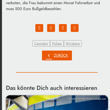
verboten, die Frau bekommt einen Monat Fahrverbot und
muss 500 Euro Bußgeldbezahlen.
Cannabis
Polizei
Wirsberg
chevron_left
ZURÜCK
Das könnte Dich auch interessieren
Symbolbild/abr68/stock.adobe.com