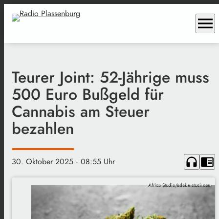
menu
Teurer Joint: 52-Jährige muss
500 Euro Bußgeld für
Cannabis am Steuer
bezahlen
headphones
chrome_reader_mode
30. Oktober 2025
· 08:55 Uhr
Africa Studio/adobe.stock.com