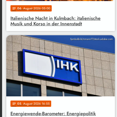
06
. August 2026 05:00
notes
Italienische Nacht in Kulmbach: italienische
Musik und Korso in der Innenstadt
Symbolbild/nmann77/stock.adobe.com
05
. August 2026 16:55
notes
Energiewende-Barometer: Energiepolitik