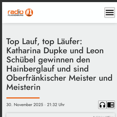
menu
Top Lauf, top Läufer:
Katharina Dupke und Leon
Schübel gewinnen den
Hainberglauf und sind
Oberfränkischer Meister und
Meisterin
headphones
chrome_reader_mode
30. November 2025
· 21:32 Uhr
Karl Heinz WEber