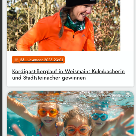
23
. November 2025 23:01
notes
Kordigast-Berglauf in Weismain: Kulmbacherin
und Stadtsteinacher gewinnen
Symbolbild/boyhey/stock.adobe.com