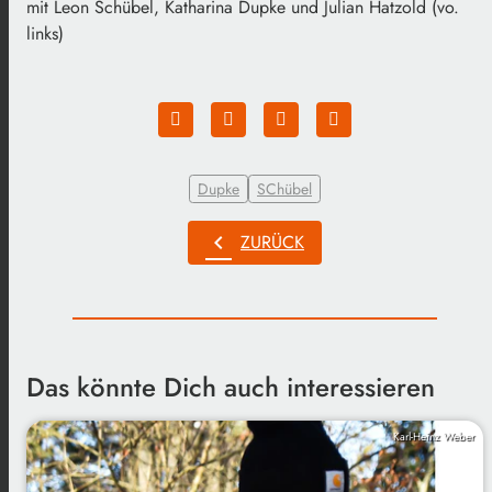
mit Leon Schübel, Katharina Dupke und Julian Hatzold (vo.
links)
Dupke
SChübel
chevron_left
ZURÜCK
Das könnte Dich auch interessieren
Karl-Heinz Weber