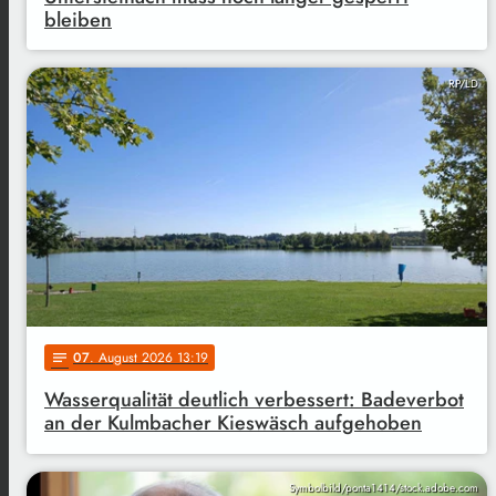
bleiben
RP/LD
07
. August 2026 13:19
notes
Wasserqualität deutlich verbessert: Badeverbot
an der Kulmbacher Kieswäsch aufgehoben
Symbolbild/ponta1414/stock.adobe.com