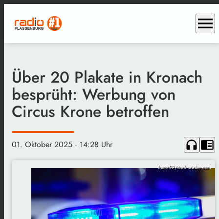
menu
Über 20 Plakate in Kronach
besprüht: Werbung von
Circus Krone betroffen
headphones
chrome_reader_mode
01. Oktober 2025
· 14:28 Uhr
fotosr52/stock.adobe.com