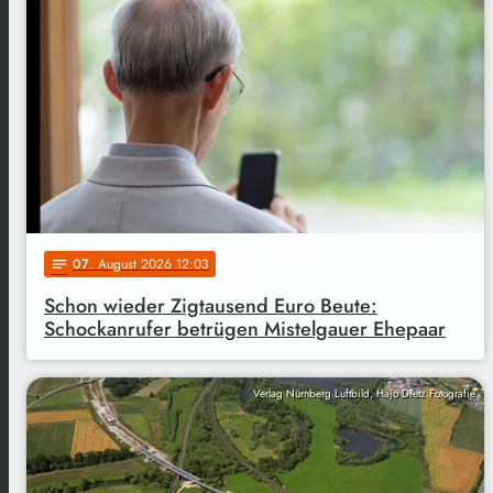
07
. August 2026 12:03
notes
Schon wieder Zigtausend Euro Beute:
Schockanrufer betrügen Mistelgauer Ehepaar
Verlag Nürnberg Luftbild, Hajo Dietz Fotografie