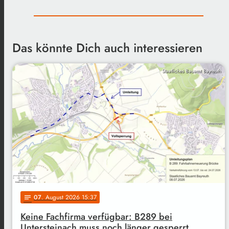
Das könnte Dich auch interessieren
Staatliches Bauamt Bayreuth
07
. August 2026 15:37
notes
Keine Fachfirma verfügbar: B289 bei
Untersteinach muss noch länger gesperrt