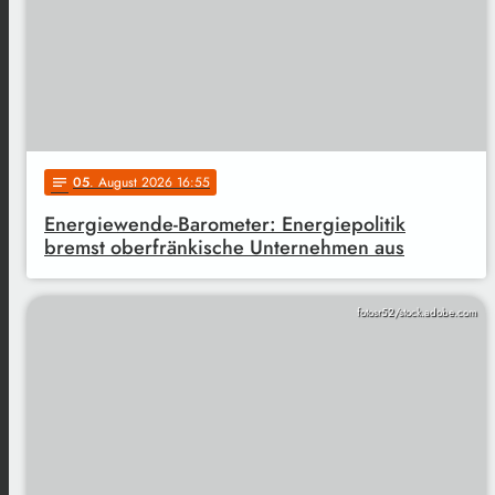
05
. August 2026 16:55
notes
Energiewende-Barometer: Energiepolitik
bremst oberfränkische Unternehmen aus
fotosr52/stock.adobe.com