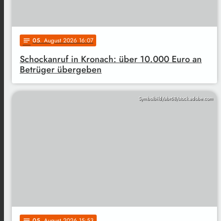
05
. August 2026 16:07
notes
Schockanruf in Kronach: über 10.000 Euro an
Betrüger übergeben
Symbolbild/abr68/stock.adobe.com
05
. August 2026 15:53
notes