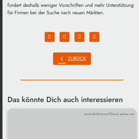
fordert deshalb weniger Vorschriften und mehr Unterstützung
für Firmen bei der Suche nach neuen Märkten.
chevron_left
ZURÜCK
Das könnte Dich auch interessieren
Symbolbild/nmann77/stock.adobe.com