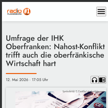
menu
Umfrage der IHK
Oberfranken: Nahost-Konflikt
trifft auch die oberfränkische
Wirtschaft hart
headphones
chrome_reader_mode
12. Mai 2026
· 17:05 Uhr
Symbolbild/ C.Castilla/ stock.adobe.com