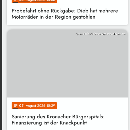
Probefahrt ohne Rückgabe: Dieb hat mehrere
Motorräder in der Region gestohlen
Symbolbild/Valentin Si/stock.adobe.com
05
. August 2026 15:29
notes
Sanierung des Kronacher Bürgerspitals:
Finanzierung ist der Knackpunkt