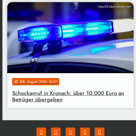
fotosr52/stock.adobe.com
05
. August 2026 16:07
notes
Schockanruf in Kronach: über 10.000 Euro an
Betrüger übergeben