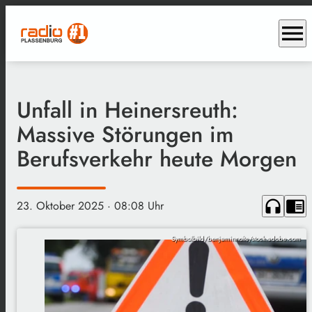
menu
Unfall in Heinersreuth:
Massive Störungen im
Berufsverkehr heute Morgen
headphones
chrome_reader_mode
23. Oktober 2025
· 08:08 Uhr
Symbolbild/benjaminnolte/stock.adobe.com