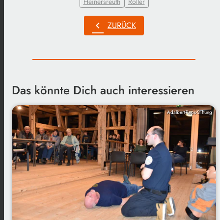
Heinersreuth
Roller
chevron_left
ZURÜCK
Das könnte Dich auch interessieren
Adalbert-Raps-Stiftung