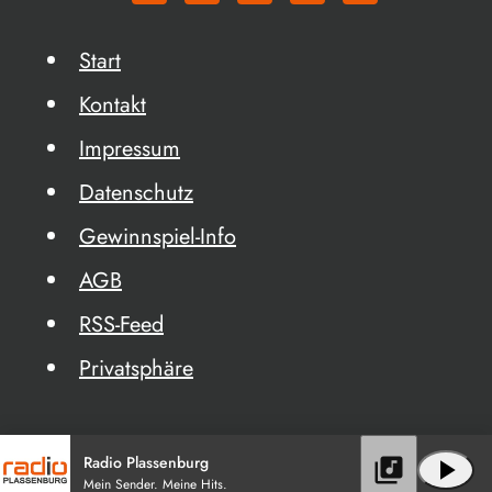
Start
Kontakt
Impressum
Datenschutz
Gewinnspiel-Info
AGB
RSS-Feed
Privatsphäre
Radio Plassenburg
library_music
play_arrow
Mein Sender. Meine Hits.