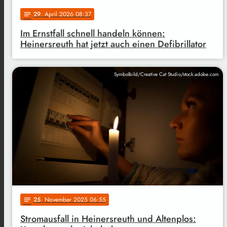
29
. April 2026 08:37
notes
Im Ernstfall schnell handeln können:
Heinersreuth hat jetzt auch einen Defibrillator
Symbolbild/Creative Cat Studio/stock.adobe.com
25
. November 2025 06:55
notes
Stromausfall in Heinersreuth und Altenplos: