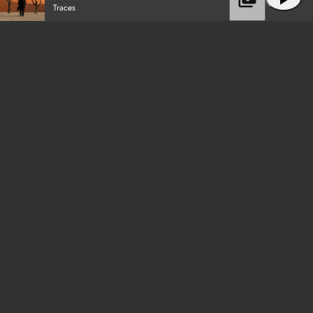
Traces
Aug
2026
9.
Flugplatzfest zum 75jährigen
Aug
2026
Vereinsjubiläum
Start
Kontakt
Impressum
Datenschutz
Gewinnspiel-Info