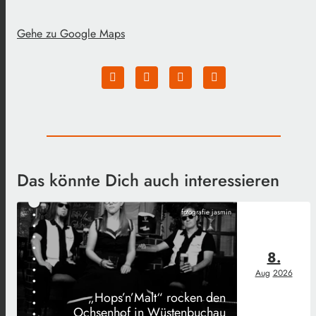
Gehe zu Google Maps
Das könnte Dich auch interessieren
fotografie jasmin
8.
Aug
2026
„Hops’n’Malt“ rocken den
Ochsenhof in Wüstenbuchau