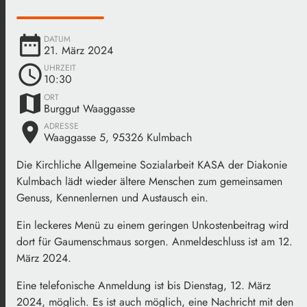
date_range
DATUM
21. März 2024
schedule
UHRZEIT
10:30
map
ORT
Burggut Waaggasse
place
ADRESSE
Waaggasse 5, 95326 Kulmbach
Die Kirchliche Allgemeine Sozialarbeit KASA der Diakonie
Kulmbach lädt wieder ältere Menschen zum gemeinsamen
Genuss, Kennenlernen und Austausch ein.
Ein leckeres Menü zu einem geringen Unkostenbeitrag wird
dort für Gaumenschmaus sorgen. Anmeldeschluss ist am 12.
März 2024.
Eine telefonische Anmeldung ist bis Dienstag, 12. März
2024, möglich. Es ist auch möglich, eine Nachricht mit den