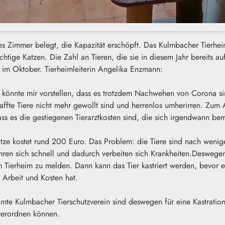
des Zimmer belegt, die Kapazität erschöpft. Das Kulmbacher Tierh
chtige Katzen. Die Zahl an Tieren, die sie in diesem Jahr bereits
st im Oktober. Tierheimleiterin Angelika Enzmann:
 könnte mir vorstellen, dass es trotzdem Nachwehen von Corona si
ffte Tiere nicht mehr gewollt sind und herrenlos umherirren. Zum
ss es die gestiegenen Tierarztkosten sind, die sich irgendwann b
Katze kostet rund 200 Euro. Das Problem: die Tiere sind nach weni
ehren sich schnell und dadurch verbeiten sich Krankheiten.Deswege
 Tierheim zu melden. Dann kann das Tier kastriert werden, bevor e
 Arbeit und Kosten hat.
e Kulmbacher Tierschutzverein sind deswegen für eine Kastrations
erordnen können.