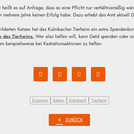
heißt es auf Anfrage, dass so eine Pflicht nur verhältnismäßig wär
r mehrere Jahre keinen Erfolg habe. Dazu erhebt das Amt aktuell D
ilderten Katzen hat das Kulmbacher Tierheim ein extra Spendenkont
e des Tierheims.
Wer also helfen will, kann Geld spenden oder sic
m beispielsweise bei Kastrationsaktionen zu helfen.
Enzmann
Katzen
Kulmbach
Tierheim
chevron_left
ZURÜCK