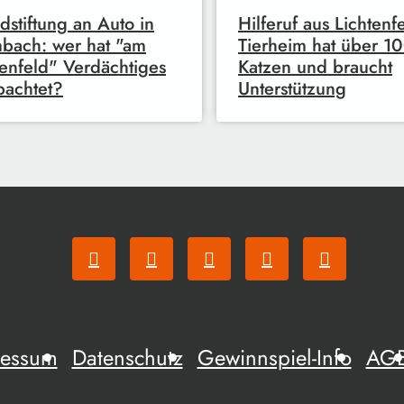
dstiftung an Auto in
Hilferuf aus Lichtenfe
bach: wer hat "am
Tierheim hat über 1
enfeld" Verdächtiges
Katzen und braucht
achtet?
Unterstützung
ressum
Datenschutz
Gewinnspiel-Info
AG