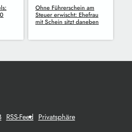
ls:
Ohne Führerschein am
00
Steuer erwischt: Ehefrau
mit Schein sitzt daneben
B
RSS-Feed
Privatsphäre