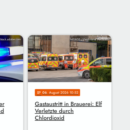
/stock.adobe.com
NEWS5 / Ferdinand Merzbach
06
. August 2026 10:52
notes
er
Gastaustritt in Brauerei: Elf
nd
Verletzte durch
Chlordioxid