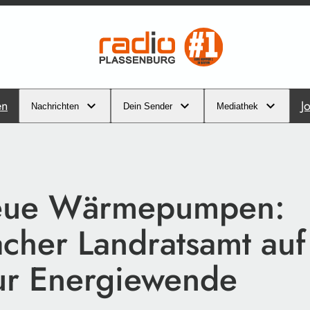
en
J
Nachrichten
Dein Sender
Mediathek
neue Wärmepumpen:
cher Landratsamt au
r Energiewende