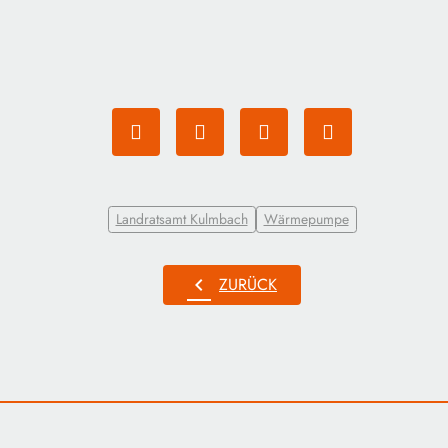
Landratsamt Kulmbach
Wärmepumpe
chevron_left
ZURÜCK