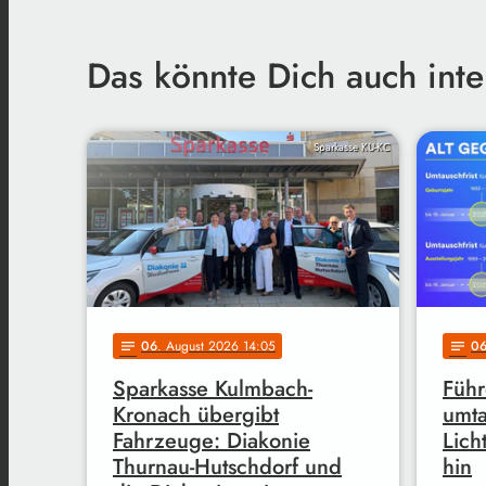
Das könnte Dich auch inte
Sparkasse KU-KC
06
. August 2026 14:05
0
notes
notes
Sparkasse Kulmbach-
Führ
Kronach übergibt
umta
Fahrzeuge: Diakonie
Licht
Thurnau-Hutschdorf und
hin