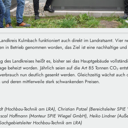
andkreis Kulmbach funktioniert auch direkt im Landratsamt. Vie
chen in Betrieb genommen worden, das Ziel ist eine nachhaltige und 
ung des Landkreises heißt es, bisher sei das Hauptgebäude vollständ
age beheizt worden. Jährlich seien auf die Art 85 Tonnen CO₂ ents
verbrauch nun deutlich gesenkt werden. Gleichzeitig wächst auch 
n und deren mittlerweile stark schwankenden Preisen.
t (Hochbau-Technik am LRA), Christian Potzel (Bereichsleiter SPI
Pascal Hoffmann (Monteur SPIE Wiegel GmbH), Heiko Lindner (Auße
Sachgebietsleiter Hochbau-Technik am LRA)