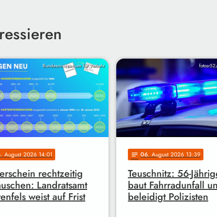
ressieren
Bundesministerium für Verkehr
fotosr52
6
. August 2026 14:01
06
. August 2026 13:39
notes
erschein rechtzeitig
Teuschnitz: 56-Jährig
uschen: Landratsamt
baut Fahrradunfall u
enfels weist auf Frist
beleidigt Polizisten