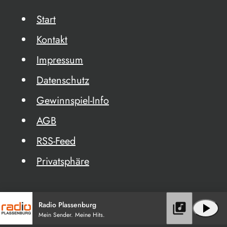
Start
Kontakt
Impressum
Datenschutz
Gewinnspiel-Info
AGB
RSS-Feed
Privatsphäre
Radio Plassenburg
library_music
play_arrow
Mein Sender. Meine Hits.