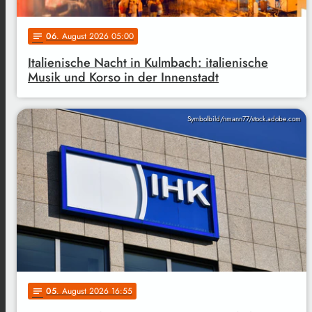
06
. August 2026 05:00
notes
Italienische Nacht in Kulmbach: italienische
Musik und Korso in der Innenstadt
Symbolbild/nmann77/stock.adobe.com
05
. August 2026 16:55
notes