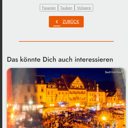
Fasanen
Tauben
Volieere
chevron_left
ZURÜCK
Das könnte Dich auch interessieren
Stadt Kulmbach