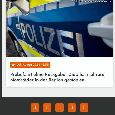
Symbolbild/abr68/stock.adobe.com
05
. August 2026 15:53
notes
Probefahrt ohne Rückgabe: Dieb hat mehrere
Motorräder in der Region gestohlen