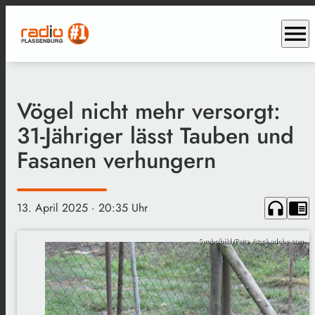
menu
Vögel nicht mehr versorgt:
31-Jähriger lässt Tauben und
Fasanen verhungern
headphones
chrome_reader_mode
13. April 2025
· 20:35 Uhr
Symbolbild/Petra /stock.adobe.com