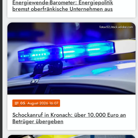
Energiewende-Barometer: Energiepolitik
bremst oberfränkische Unternehmen aus
fotosr52/stock.adobe.com
05
. August 2026 16:07
notes
Schockanruf in Kronach: über 10.000 Euro an
Betrüger übergeben