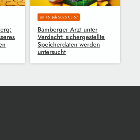
16
. Juli 2026 05:57
notes
erg:
Bamberger Arzt unter
sseres
Verdacht: sichergestellte
en
Speicherdaten werden
untersucht