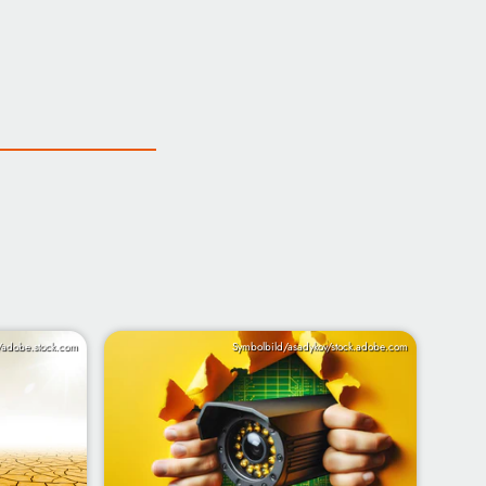
o/adobe.stock.com
Symbolbild/asadykov/stock.adobe.com