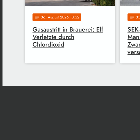
06
. August 2026 10:52
0
notes
notes
Gasaustritt in Brauerei: Elf
SEK-
Verletzte durch
Mann
Chlordioxid
Zwa
vers