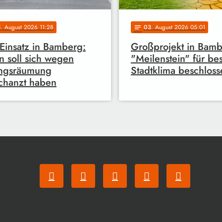
5
. August 2026 11:28
03
. August 2026 05:01
notes
Einsatz in Bamberg:
Großprojekt in Bamb
 soll sich wegen
"Meilenstein" für be
ngsräumung
Stadtklima beschloss
chanzt haben