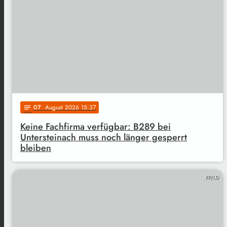
07
. August 2026 15:37
notes
Keine Fachfirma verfügbar: B289 bei
Untersteinach muss noch länger gesperrt
bleiben
RP/LD