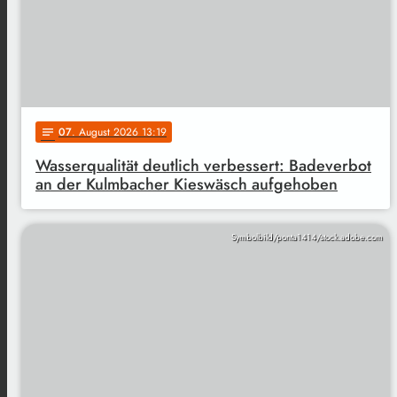
07
. August 2026 13:19
notes
Wasserqualität deutlich verbessert: Badeverbot
an der Kulmbacher Kieswäsch aufgehoben
Symbolbild/ponta1414/stock.adobe.com