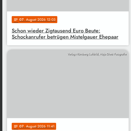
07
. August 2026 12:03
notes
Schon wieder Zigtausend Euro Beute:
Schockanrufer betrügen Mistelgauer Ehepaar
Verlag Nürnberg Luftbild, Hajo Dietz Fotografie
07
. August 2026 11:41
notes