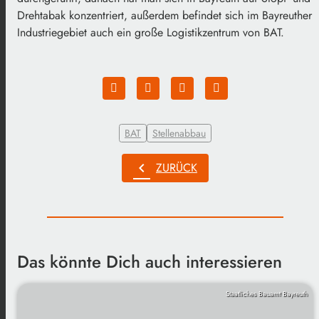
Drehtabak konzentriert, außerdem befindet sich im Bayreuther
Industriegebiet auch ein große Logistikzentrum von BAT.
BAT
Stellenabbau
chevron_left
ZURÜCK
Das könnte Dich auch interessieren
Staatliches Bauamt Bayreuth