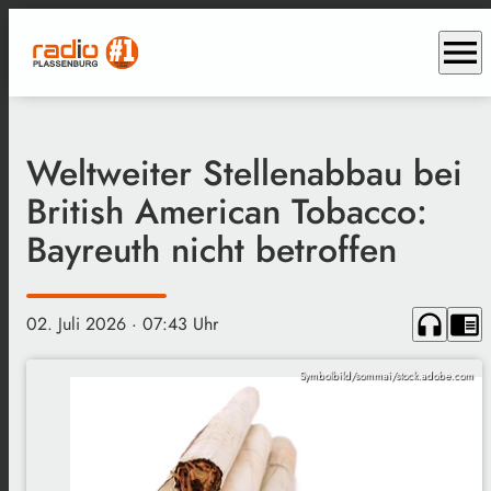
menu
Weltweiter Stellenabbau bei
British American Tobacco:
Bayreuth nicht betroffen
headphones
chrome_reader_mode
02. Juli 2026
· 07:43 Uhr
Symbolbild/sommai/stock.adobe.com