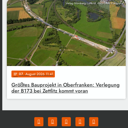
Verlag Nürnberg Luftbild, Hajo Dietz Fotografie
07
. August 2026 11:41
notes
Größtes Bauprojekt in Oberfranken: Verlegung
der B173 bei Zettlitz kommt voran