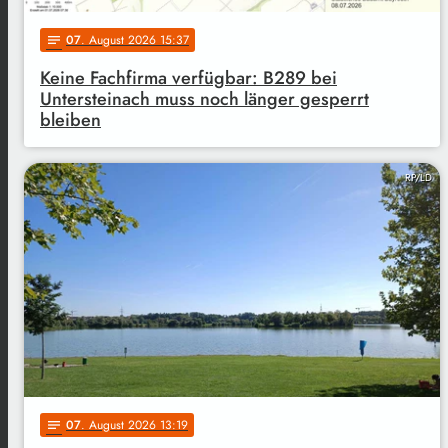
07
. August 2026 15:37
notes
Keine Fachfirma verfügbar: B289 bei
Untersteinach muss noch länger gesperrt
bleiben
RP/LD
07
. August 2026 13:19
notes