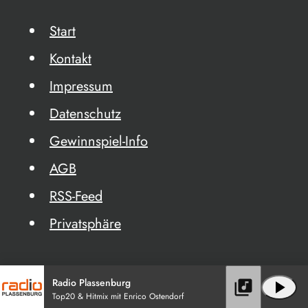
Start
Kontakt
Impressum
Datenschutz
Gewinnspiel-Info
AGB
RSS-Feed
Privatsphäre
Radio Plassenburg
library_music
play_arrow
Top20 & Hitmix mit Enrico Ostendorf