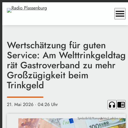
menu
Wertschätzung für guten
Service: Am Welttrinkgeldtag
rät Gastroverband zu mehr
Großzügigkeit beim
Trinkgeld
headphones
chrome_reader_mode
21. Mai 2026
· 04:26 Uhr
Symbolbild/RomanR/stock.adobe.com