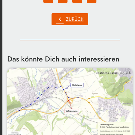
chevron_left
ZURÜCK
Das könnte Dich auch interessieren
Staatliches Bauamt Bayreuth