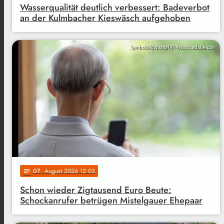
Wasserqualität deutlich verbessert: Badeverbot
an der Kulmbacher Kieswäsch aufgehoben
Symbolbild/ponta1414/stock.adobe.com
07
. August 2026 12:03
notes
Schon wieder Zigtausend Euro Beute:
Schockanrufer betrügen Mistelgauer Ehepaar