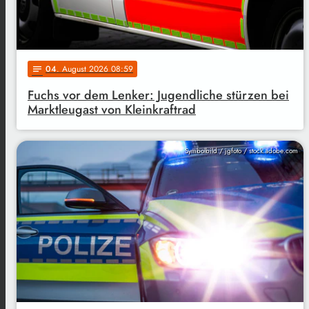
04
. August 2026 08:59
notes
Fuchs vor dem Lenker: Jugendliche stürzen bei
Marktleugast von Kleinkraftrad
Symbolbild / jgfoto / stock.adobe.com