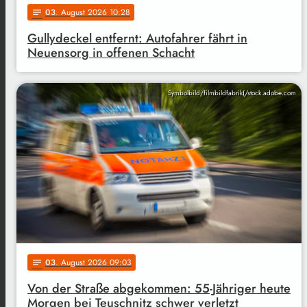
03
. August 2026 10:28
notes
Gullydeckel entfernt: Autofahrer fährt in
Neuensorg in offenen Schacht
Symbolbild/filmbildfabrik(/stock.adobe.com
03
. August 2026 09:03
notes
Von der Straße abgekommen: 55-Jähriger heute
Morgen bei Teuschnitz schwer verletzt