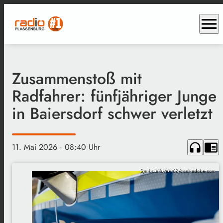
menu
Zusammenstoß mit
Radfahrer: fünfjähriger Junge
in Baiersdorf schwer verletzt
headphones
chrome_reader_mode
11. Mai 2026
· 08:40 Uhr
Symbolbild/abr68/stock.adobe.com