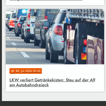
Symbolbild/TIMDAVIDCOLLECTION/stock.adobe.com
22
. Juli 2026 09:45
notes
LKW verliert Getränkekisten: Stau auf der A9
am Autobahndreieck