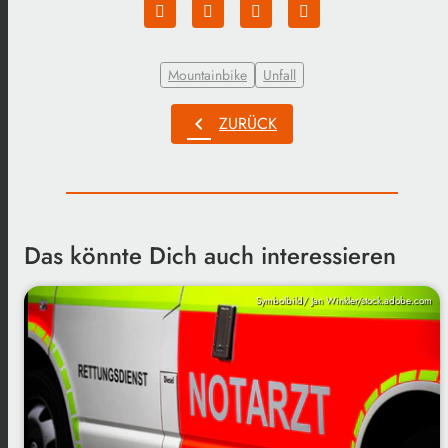
Mountainbike
Unfall
chevron_left
ZURÜCK
Das könnte Dich auch interessieren
Symbolbild/ Jan Winkler/stock.adobe.com